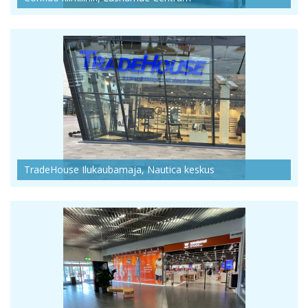
TradeHouse Ilukaubamaja, Nautica keskus