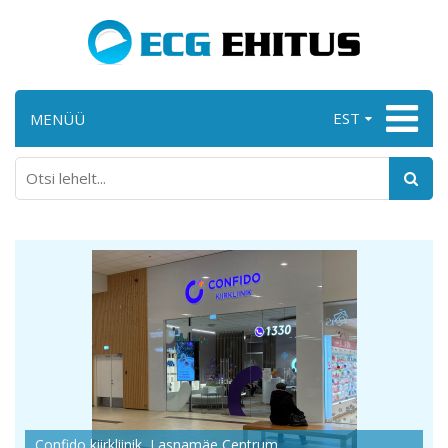
EST
MENÜÜ
Confido kiirkliinik, Lasnamäe Centrum