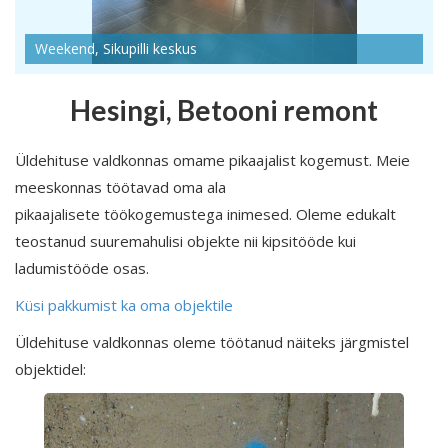
Weekend, Sikupilli keskus
Hesingi, Betooni remont
Üldehituse valdkonnas omame pikaajalist kogemust. Meie
meeskonnas töötavad oma ala
pikaajalisete töökogemustega inimesed. Oleme edukalt
teostanud suuremahulisi objekte nii kipsitööde kui
ladumistööde osas.
Küsi pakkumist ka oma objektile
Üldehituse valdkonnas oleme töötanud näiteks järgmistel
objektidel: