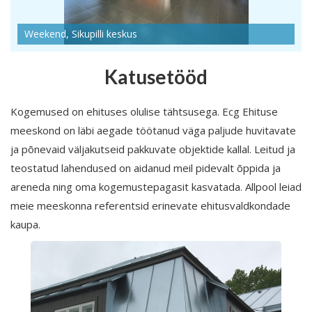
Weekend, Sikupilli keskus
Katusetööd
Kogemused on ehituses olulise tähtsusega. Ecg Ehituse
meeskond on läbi aegade töötanud väga paljude huvitavate
ja põnevaid väljakutseid pakkuvate objektide kallal. Leitud ja
teostatud lahendused on aidanud meil pidevalt õppida ja
areneda ning oma kogemustepagasit kasvatada. Allpool leiad
meie meeskonna referentsid erinevate ehitusvaldkondade
kaupa.