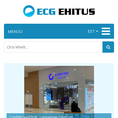
EST
MENÜÜ
Confido kiirkliinik, Lasnamäe Centrum