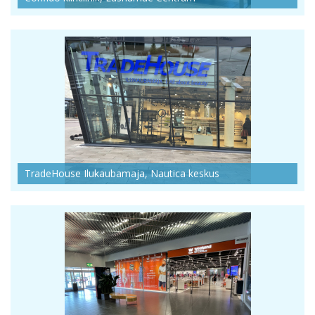
TradeHouse Ilukaubamaja, Nautica keskus