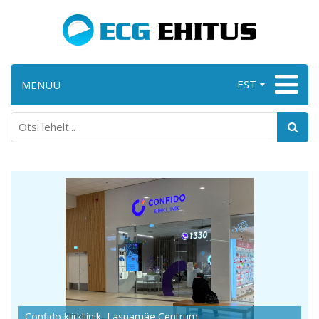
EST
MENÜÜ
Confido kiirkliinik, Lasnamäe Centrum