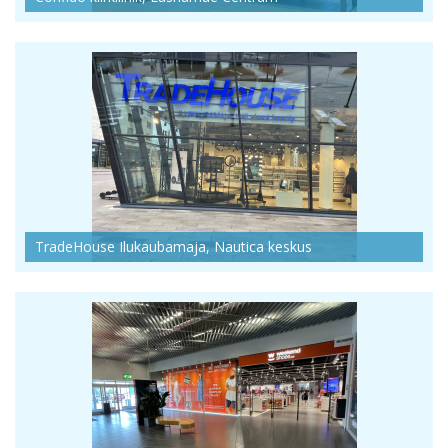
TradeHouse Ilukaubamaja, Nautica keskus