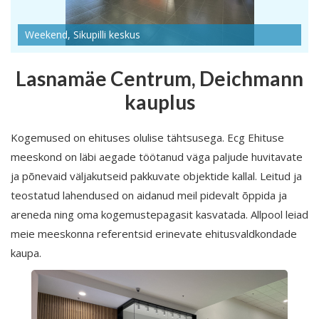
Weekend, Sikupilli keskus
Lasnamäe Centrum, Deichmann
kauplus
Kogemused on ehituses olulise tähtsusega. Ecg Ehituse
meeskond on läbi aegade töötanud väga paljude huvitavate
ja põnevaid väljakutseid pakkuvate objektide kallal. Leitud ja
teostatud lahendused on aidanud meil pidevalt õppida ja
areneda ning oma kogemustepagasit kasvatada. Allpool leiad
meie meeskonna referentsid erinevate ehitusvaldkondade
kaupa.