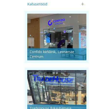
Katusetööd
Confido kiirkliinik, Lasnamäe
Centrum
TradeHouse Ilukaubamaja,