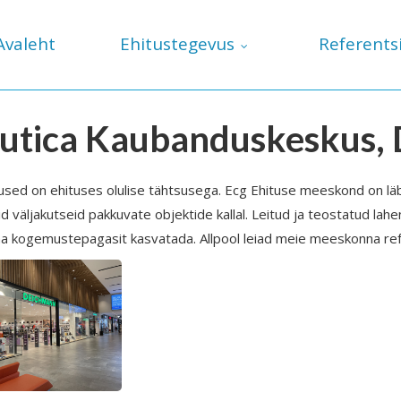
Avaleht
Ehitustegevus
Referents
utica Kaubanduskeskus,
ed on ehituses olulise tähtsusega. Ecg Ehituse meeskond on läb
d väljakutseid pakkuvate objektide kallal. Leitud ja teostatud la
a kogemustepagasit kasvatada. Allpool leiad meie meeskonna ref