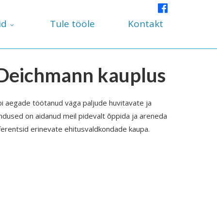
id
Tule tööle
Kontakt
 Deichmann kauplus
i aegade töötanud väga paljude huvitavate ja
hendused on aidanud meil pidevalt õppida ja areneda
erentsid erinevate ehitusvaldkondade kaupa.