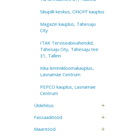
Sikupilli keskus, ONOFF kauplus
Magazin kauplus, Tähesaju
City
ITAK Terviseabivahendid,
Tähesaju City, Tähesaju tee
31, Tallinn
Kika lemmikloomakauplus,
Lasnamäe Centrum
PEPCO kauplus, Lasnamäe
Centrum
Üldehitus
Fassaaditööd
Maaritööd