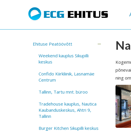
Na
Ehituse Peatöövõtt
Weekend kauplus Sikupilli
keskus
Kogemus
põnevai
Confido Kiirkliinik, Lasnamäe
ning om
Centrum
Tallinn, Tartu mnt. büroo
Tradehouse kauplus, Nautica
Kaubanduskeskus, Ahtri 9,
Tallinn
Burger Kitchen Sikupilli keskus