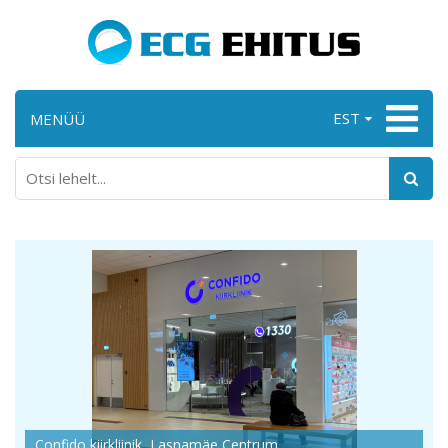
EST
MENÜÜ
Confido kiirkliinik, Lasnamäe Centrum