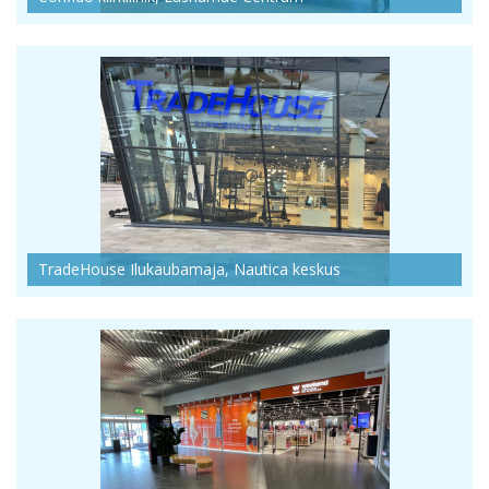
TradeHouse Ilukaubamaja, Nautica keskus