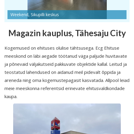
Weekend, Sikupilli keskus
Magazin kauplus, Tähesaju City
Kogemused on ehituses olulise tähtsusega. Ecg Ehituse
meeskond on läbi aegade töötanud väga paljude huvitavate
ja põnevaid väljakutseid pakkuvate objektide kallal. Leitud ja
teostatud lahendused on aidanud meil pidevalt õppida ja
areneda ning oma kogemustepagasit kasvatada. Allpool leiad
meie meeskonna referentsid erinevate ehitusvaldkondade
kaupa.