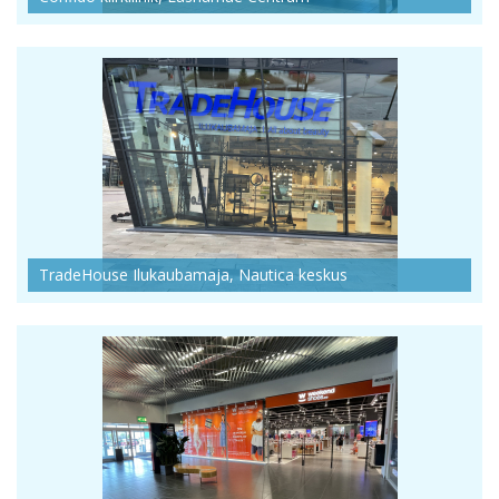
TradeHouse Ilukaubamaja, Nautica keskus