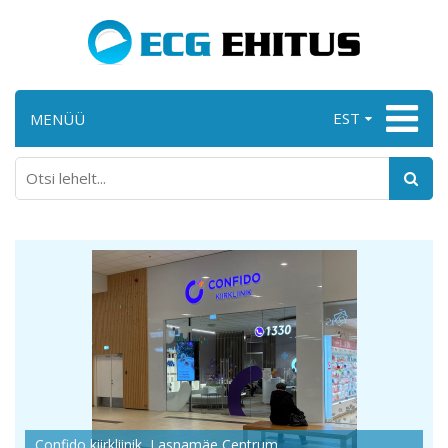
EST
MENÜÜ
Confido kiirkliinik, Lasnamäe Centrum