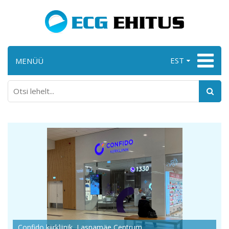
EST
MENÜÜ
Confido kiirkliinik, Lasnamäe Centrum