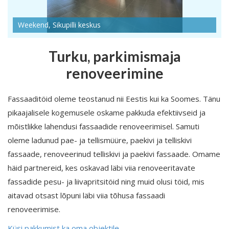
Weekend, Sikupilli keskus
Turku, parkimismaja
renoveerimine
Fassaaditöid oleme teostanud nii Eestis kui ka Soomes. Tänu
pikaajalisele kogemusele oskame pakkuda efektiivseid ja
mõistlikke lahendusi fassaadide renoveerimisel. Samuti
oleme ladunud pae- ja tellismüüre, paekivi ja telliskivi
fassaade, renoveerinud telliskivi ja paekivi fassaade. Omame
häid partnereid, kes oskavad läbi viia renoveeritavate
fassadide pesu- ja liivapritsitöid ning muid olusi töid, mis
aitavad otsast lõpuni läbi viia tõhusa fassaadi
renoveerimise.
Küsi pakkumist ka oma objektile