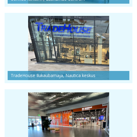
TradeHouse Ilukaubamaja, Nautica keskus