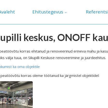
Avaleht
Ehitustegevus
Referents
kupilli keskus, ONOFF ka
eatöövõtu korras ehitanud ja renoveerinud erineva mahu ja kas
ks välja tuua, on Sikupilli Keskuse renoveerimine ja juurdeehitus.
kkumist ka oma objektile
 peatöövõtu korras oleme töötanud ka järgmistel objektidel: