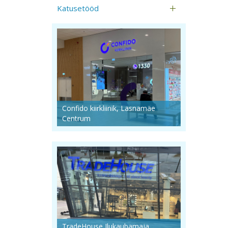
Katusetööd
Confido kiirkliinik, Lasnamäe
Centrum
TradeHouse Ilukaubamaja,