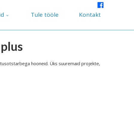
id
Tule tööle
Kontakt
uplus
utusotstarbega hooneid. Üks suuremaid projekte,