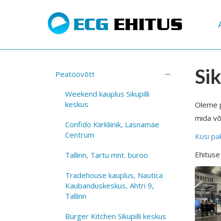
Si
Peatöövõtt
Weekend kauplus Sikupilli
keskus
Oleme p
mida või
Confido Kiirkliinik, Lasnamäe
Centrum
Küsi pa
Ehituse
Tallinn, Tartu mnt. büroo
Tradehouse kauplus, Nautica
Kaubanduskeskus, Ahtri 9,
Tallinn
Burger Kitchen Sikupilli keskus