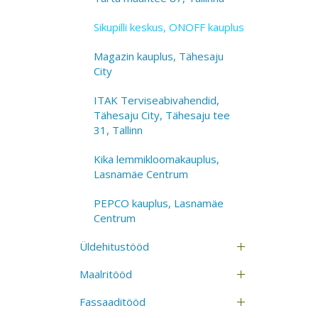
Sikupilli keskus, ONOFF kauplus
Magazin kauplus, Tähesaju
City
ITAK Terviseabivahendid,
Tähesaju City, Tähesaju tee
31, Tallinn
Kika lemmikloomakauplus,
Lasnamäe Centrum
PEPCO kauplus, Lasnamäe
Centrum
Üldehitustööd
Maalritööd
Fassaaditööd