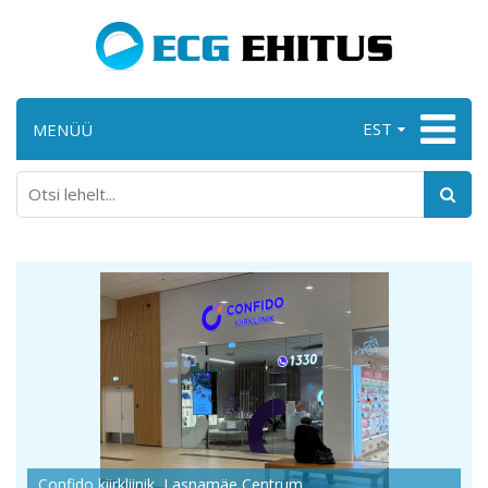
EST
MENÜÜ
Confido kiirkliinik, Lasnamäe Centrum