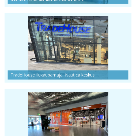
TradeHouse Ilukaubamaja, Nautica keskus