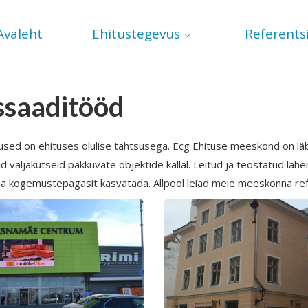
Avaleht
Ehitustegevus
Referents
ssaaditööd
ed on ehituses olulise tähtsusega. Ecg Ehituse meeskond on läb
d väljakutseid pakkuvate objektide kallal. Leitud ja teostatud la
a kogemustepagasit kasvatada. Allpool leiad meie meeskonna ref