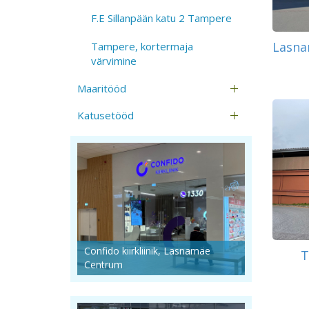
F.E Sillanpään katu 2 Tampere
Lasna
Tampere, kortermaja
värvimine
Maaritööd
Katusetööd
Confido kiirkliinik, Lasnamäe
T
Centrum