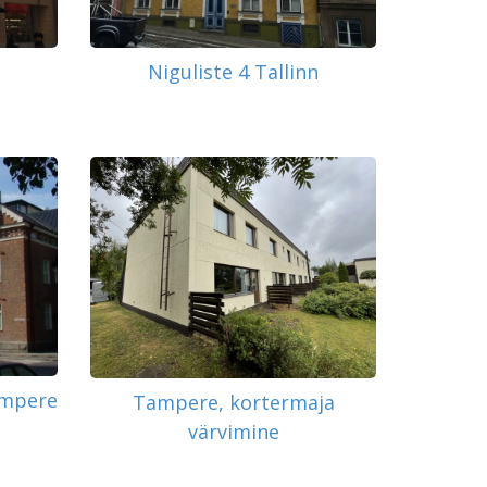
Niguliste 4 Tallinn
ampere
Tampere, kortermaja
värvimine