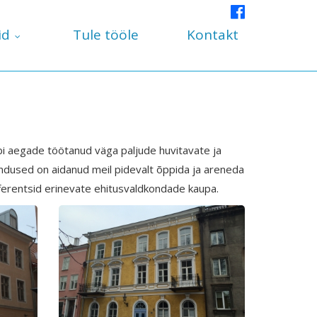
id
Tule tööle
Kontakt
i aegade töötanud väga paljude huvitavate ja
hendused on aidanud meil pidevalt õppida ja areneda
erentsid erinevate ehitusvaldkondade kaupa.