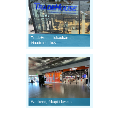
TradeHouse Ilukaubamaja,
Nautica keskus
Weekend, Sikupilli keskus