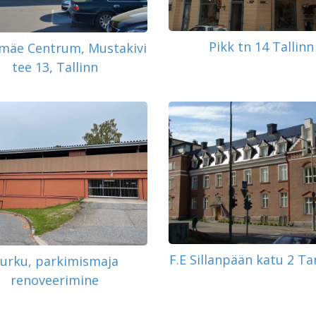
Pikk tn 14 Tallinn
mäe Centrum, Mustakivi
tee 13, Tallinn
F.E Sillanpään katu 2 T
urku, parkimismaja
renoveerimine