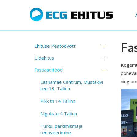
Fa
Ehituse Peatöövõtt
Üldehitus
Kogemus
Fassaaditööd
põnevai
ning om
Lasnamäe Centrum, Mustakivi
tee 13, Tallinn
Pikk tn 14 Tallinn
Niguliste 4 Tallinn
Turku, parkimismaja
renoveerimine