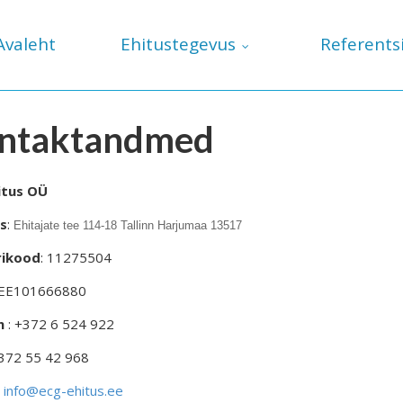
Avaleht
Ehitustegevus
Referents
ntaktandmed
itus OÜ
s
:
Ehitajate tee 114-18 Tallinn Harjumaa 13517
rikood
: 11275504
 EE101666880
n
: +372 6 524 922
+372 55 42 968
:
info@ecg-ehitus.ee