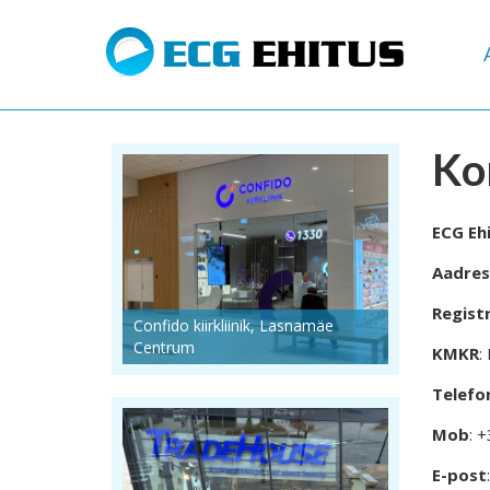
Ko
ECG Eh
Aadres
Regist
Confido kiirkliinik, Lasnamäe
Centrum
KMKR
:
Telefo
Mob
: 
E-post