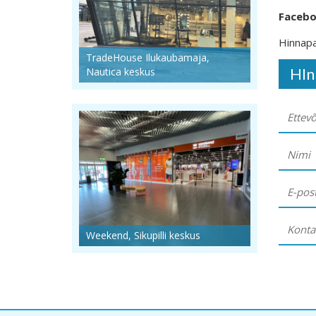
Facebo
Hinnapa
TradeHouse Ilukaubamaja,
HIn
Nautica keskus
Weekend, Sikupilli keskus