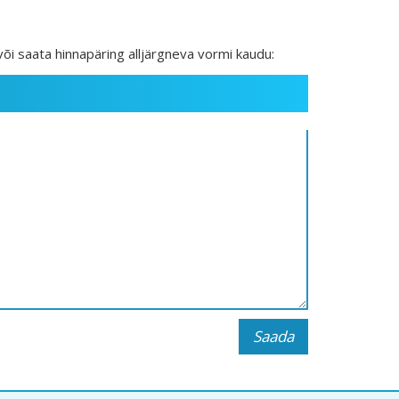
või saata hinnapäring alljärgneva vormi kaudu:
Saada